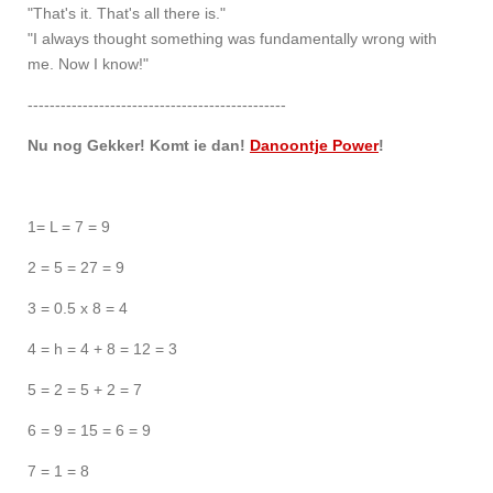
"That's it. That's all there is."
"I always thought something was fundamentally wrong with
me. Now I know!"
-----------------------------------------------
Nu nog Gekker! Komt ie dan!
Danoontje Power
!
1= L = 7 = 9
2 = 5 = 27 = 9
3 = 0.5 x 8 = 4
4 = h = 4 + 8 = 12 = 3
5 = 2 = 5 + 2 = 7
6 = 9 = 15 = 6 = 9
7 = 1 = 8