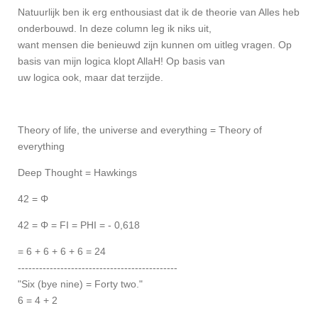
Natuurlijk ben ik erg enthousiast dat ik de theorie van Alles heb
onderbouwd. In deze column leg ik niks uit,
want mensen die benieuwd zijn kunnen om uitleg vragen. Op
basis van mijn logica klopt AllaH! Op basis van
uw logica ook, maar dat terzijde.
Theory of life, the universe and everything = Theory of
everything
Deep Thought = Hawkings
42 = Φ
42 = Φ = FI = PHI = - 0,618
= 6 + 6 + 6 + 6 = 24
---------------------------------------------
"Six (bye nine) = Forty two."
6 = 4 + 2