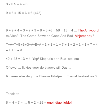
8 x 0.5 = 4 = 3
9 = 6 = 15 = 6 = 6 (=42)
----
9 + 9 + 4 + 3 + 7 + 9 + 8 + 3 +6 = 58 = 13 = 4 ...
The Antwoord
to Alles?: The Game Between Good And Bad.
Alsjemenou
?
T+A+T+G+B+G+A+B+A = 1 + 1 + 1 + 7 + 1 + 2 + 1 = 1 + 7 + 4
= 1 + 2 = 3
42 + 43 = 13 = 4. Yep! Klopt als een Bus, etc. etc.
Oftewel ... Ik kies voor de blauwe pil! Dus ...
Ik neem elke dag drie Blauwe Pilletjes ... Toeval bestaat niet?
Tenslotte:
8 = H = 7 = .... 5 + 2 = 25 =
oneindige liefde!