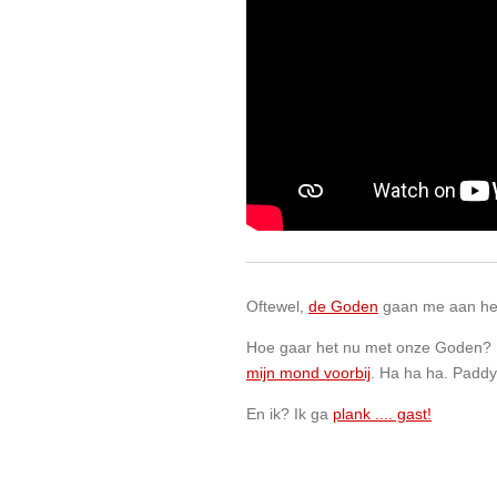
Oftewel,
de Goden
gaan me aan h
Hoe gaar het nu met onze Goden? He
mijn mond voorbij
. Ha ha ha. Paddy
En ik? Ik ga
plank .... gast!