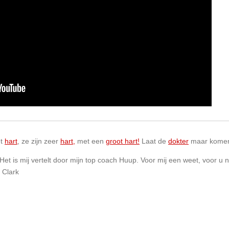
et
hart
, ze zijn zeer
hart,
met een
groot hart!
Laat de
dokter
maar komen
t is mij vertelt door mijn top coach Huup. Voor mij een weet, voor u
 Clark