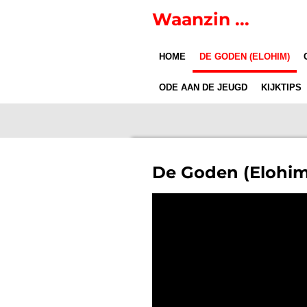
Ga
Waanzin ...
direct
naar
HOME
DE GODEN (ELOHIM)
de
hoofdinhoud
ODE AAN DE JEUGD
KIJKTIPS
De Goden (Elohim