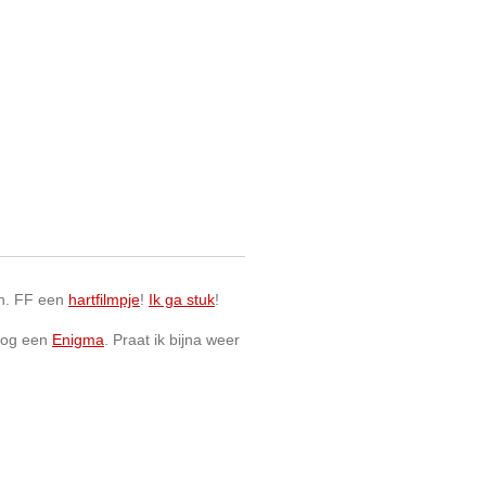
. FF een
hartfilmpje
!
Ik ga stuk
!
 nog een
Enigma
. Praat ik bijna weer